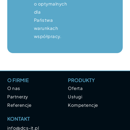
o optymalnych
dla
Państwa
warunkach
współpracy.
O FIRMIE
PRODUKTY
O nas
Oferta
Partnerzy
Usługi
Referencje
Kompetencje
KONTAKT
info@dcs-it.pl