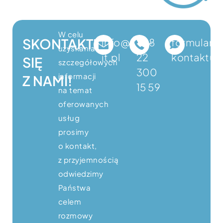
W celu
SKONTAKTUJ
info@dcs-
+48
formularz
uzyskania
it.pl
22
kontaktu
SIĘ
szczegółowych
300
informacji
Z NAMI!
15 59
na temat
oferowanych
usług
prosimy
o kontakt,
z przyjemnością
odwiedzimy
Państwa
celem
rozmowy